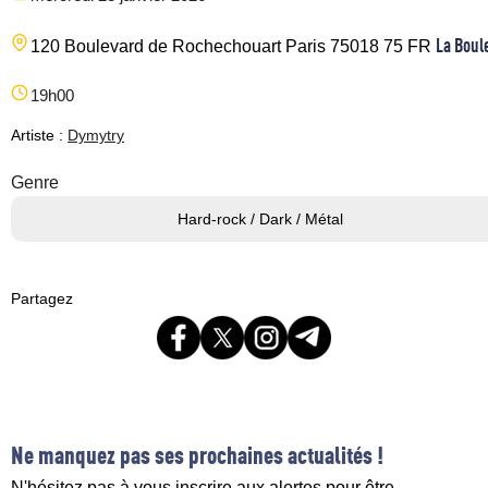
La Boul
120 Boulevard de Rochechouart
Paris
75018
75
FR
19h00
Artiste :
Dymytry
Genre
Hard-rock / Dark / Métal
Partagez
Ne manquez pas ses prochaines actualités !
N'hésitez pas à vous inscrire aux alertes pour être