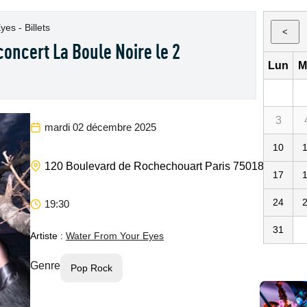
es - Billets
<
oncert La Boule Noire le 2
Lun
M
3
mardi 02 décembre 2025
10
L
120 Boulevard de Rochechouart
Paris
75018
75
FR
17
24
19:30
31
Artiste :
Water From Your Eyes
Genre
Pop Rock