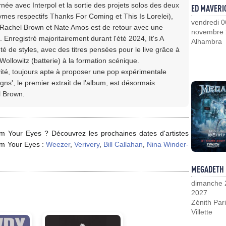
e avec Interpol et la sortie des projets solos des deux
ED MAVERI
es respectifs Thanks For Coming et This Is Lorelei),
vendredi 0
achel Brown et Nate Amos est de retour avec une
novembre
e. Enregistré majoritairement durant l'été 2024, It's A
Alhambra
é de styles, avec des titres pensées pour le live grâce à
 Wollowitz (batterie) à la formation scénique.
ité, toujours apte à proposer une pop expérimentale
Signs', le premier extrait de l'album, est désormais
l Brown.
m Your Eyes ? Découvrez les prochaines dates d'artistes
om Your Eyes :
Weezer
,
Verivery
,
Bill Callahan
,
Nina Winder-
MEGADETH
dimanche 
2027
Zénith Pari
Villette