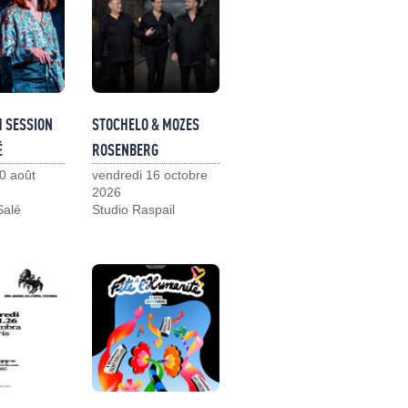
M SESSION
STOCHELO & MOZES
É
ROSENBERG
0 août
vendredi 16 octobre
2026
Salé
Studio Raspail