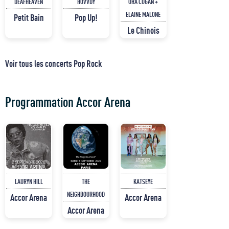
DEAFHEAVEN
HOVVDY
ORA COGAN +
ELAINE MALONE
Petit Bain
Pop Up!
Le Chinois
Voir tous les concerts Pop Rock
Programmation Accor Arena
LAURYN HILL
THE
KATSEYE
NEIGHBOURHOOD
Accor Arena
Accor Arena
Accor Arena