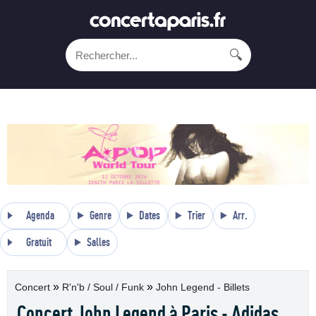
🔍
Agenda
Genre
Dates
Trier
Arr.
Gratuit
Salles
»
»
Concert
R'n'b / Soul / Funk
John Legend - Billets
Concert John Legend à Paris - Adidas