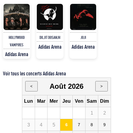
HOLLYWOOD
DILJIT DOSANJH
JOJI
VAMPIRES
Adidas Arena
Adidas Arena
Adidas Arena
Voir tous les concerts Adidas Arena
Août 2026
<
>
Lun
Mar
Mer
Jeu
Ven
Sam
Dim
1
2
3
4
5
6
7
8
9