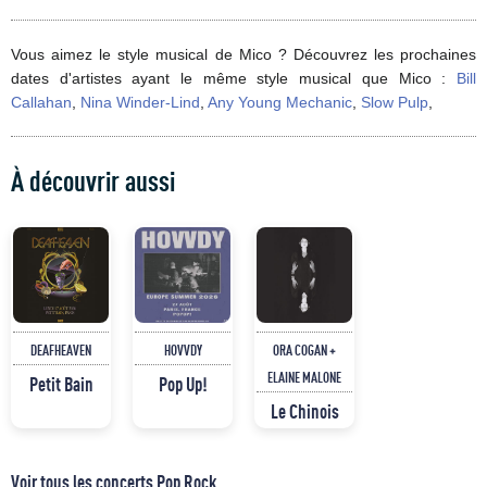
Vous aimez le style musical de Mico ? Découvrez les prochaines
dates d'artistes ayant le même style musical que Mico :
Bill
Callahan
,
Nina Winder-Lind
,
Any Young Mechanic
,
Slow Pulp
,
À découvrir aussi
DEAFHEAVEN
HOVVDY
ORA COGAN +
ELAINE MALONE
Petit Bain
Pop Up!
Le Chinois
Voir tous les concerts Pop Rock