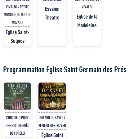
VIVALDI + PETITE
VIVALDI
Essaion
MUSIQUE DE NUIT DE
Eglise de la
Theatre
MOZART
Madeleine
Église Saint-
Sulpice
Programmation Eglise Saint Germain des Prés
CONCERTO POUR
BOLÉRO DE RAVEL /
UNE NUIT DE NOËL
9ÈME DE BEETHOVEN
DE CORELLI
Église Saint