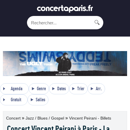
🔍
Agenda
Genre
Dates
Trier
Arr.
Gratuit
Salles
»
»
Concert
Jazz / Blues / Gospel
Vincent Peirani - Billets
Concert Vincent Peirani à Paris - La