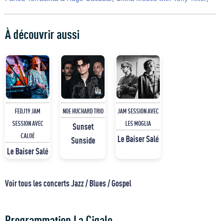
À découvrir aussi
FEDJ19 JAM
NOE HUCHARD TRIO
JAM SESSION AVEC
SESSION AVEC
LES MOGLIA
Sunset
CALOÉ
Le Baiser Salé
Sunside
Le Baiser Salé
Voir tous les concerts Jazz / Blues / Gospel
Programmation La Cigale