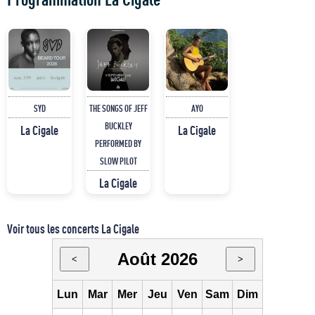
SYD
THE SONGS OF JEFF
AYO
BUCKLEY
La Cigale
La Cigale
PERFORMED BY
SLOW PILOT
La Cigale
Voir tous les concerts La Cigale
Août 2026
<
>
Lun
Mar
Mer
Jeu
Ven
Sam
Dim