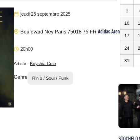
3
jeudi 25 septembre 2025
10
Adidas Arena
Boulevard Ney
Paris
75018
75
FR
17
24
20h00
31
Artiste :
Keyshia Cole
Genre
R'n'b / Soul / Funk
STOCHELO 