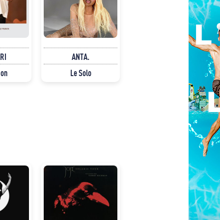
RI
ANTA.
non
Le Solo