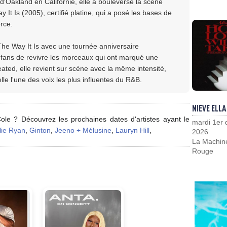
 d'Oakland en Californie, elle a bouleversé la scène
t Is (2005), certifié platine, qui a posé les bases de
orce.
he Way It Is avec une tournée anniversaire
es fans de revivre les morceaux qui ont marqué une
ated, elle revient sur scène avec la même intensité,
'elle l'une des voix les plus influentes du R&B.
NIEVE ELLA
ole ? Découvrez les prochaines dates d'artistes ayant le
mardi 1er
lie Ryan
,
Ginton
,
Jeeno + Mélusine
,
Lauryn Hill
,
2026
La Machin
Rouge