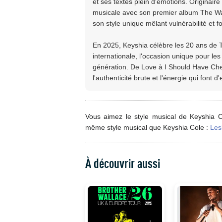
et ses textes plein d'émotions. Originaire
musicale avec son premier album The Way I
son style unique mêlant vulnérabilité et f
En 2025, Keyshia célèbre les 20 ans de T
internationale, l'occasion unique pour l
génération. De Love à I Should Have Che
l'authenticité brute et l'énergie qui font d
Vous aimez le style musical de Keyshia C
même style musical que Keyshia Cole :
Les
À découvrir aussi