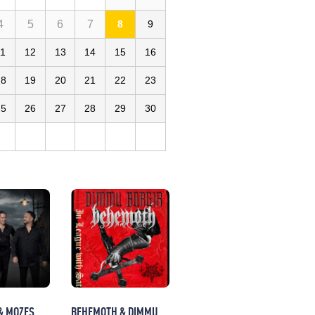
4
5
6
7
8
9
11
12
13
14
15
16
18
19
20
21
22
23
25
26
27
28
29
30
& MOZES
BEHEMOTH & DIMMU