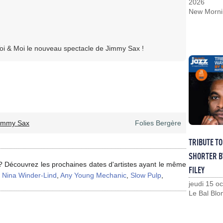
2026
New Morni
oi & Moi le nouveau spectacle de Jimmy Sax !
immy Sax
Folies Bergère
TRIBUTE T
SHORTER B
? Découvrez les prochaines dates d'artistes ayant le même
FILEY
,
Nina Winder-Lind
,
Any Young Mechanic
,
Slow Pulp
,
jeudi 15 o
Le Bal Blo