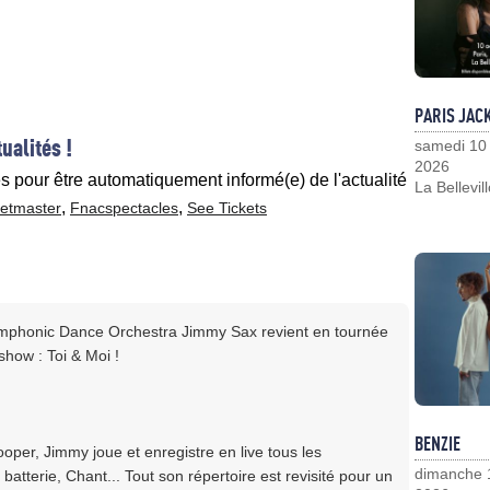
PARIS JAC
ualités !
samedi 10
2026
es pour être automatiquement informé(e) de l'actualité
La Bellevil
,
,
ketmaster
Fnacspectacles
See Tickets
Symphonic Dance Orchestra Jimmy Sax revient en tournée
how : Toi & Moi !
BENZIE
ooper, Jimmy joue et enregistre en live tous les
dimanche 
atterie, Chant... Tout son répertoire est revisité pour un