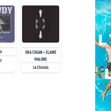
Y
ORA COGAN + ELAINE
MALONE
p!
Le Chinois