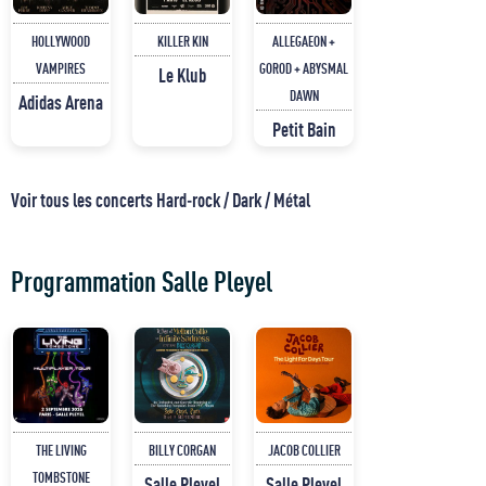
HOLLYWOOD
KILLER KIN
ALLEGAEON +
VAMPIRES
GOROD + ABYSMAL
Le Klub
DAWN
Adidas Arena
Petit Bain
Voir tous les concerts Hard-rock / Dark / Métal
Programmation Salle Pleyel
THE LIVING
BILLY CORGAN
JACOB COLLIER
TOMBSTONE
Salle Pleyel
Salle Pleyel