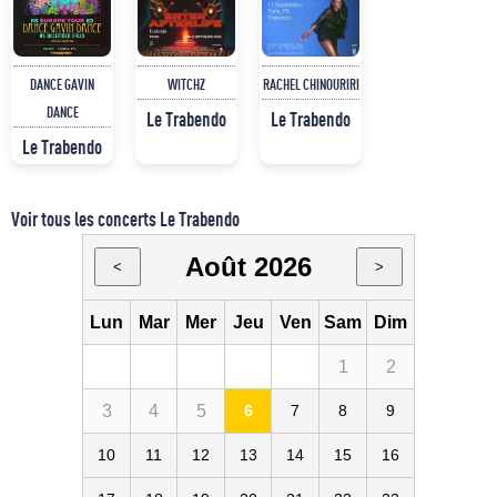
DANCE GAVIN
WITCHZ
RACHEL CHINOURIRI
DANCE
Le Trabendo
Le Trabendo
Le Trabendo
Voir tous les concerts Le Trabendo
Août 2026
<
>
Lun
Mar
Mer
Jeu
Ven
Sam
Dim
1
2
3
4
5
6
7
8
9
10
11
12
13
14
15
16