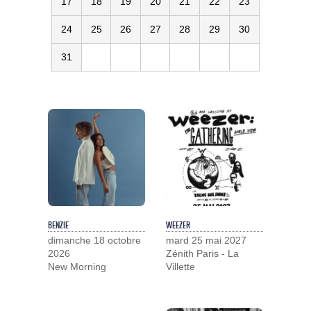
17
18
19
20
21
22
23
24
25
26
27
28
29
30
31
BENZIE
WEEZER
dimanche 18 octobre
mard 25 mai 2027
2026
Zénith Paris - La
New Morning
Villette