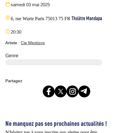
samedi 03 mai 2025
Théâtre Mandapa
6, rue Wurtz
Paris
75013
75
FR
20:30
Artiste :
Cie Mestizos
Genre
Partagez
Ne manquez pas ses prochaines actualités !
N'hésitez pas à vous inscrire aux alertes pour être