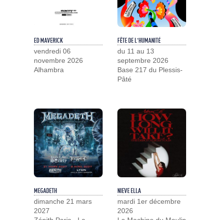
ED MAVERICK
FÊTE DE L'HUMANITÉ
vendredi 06
du 11 au 13
novembre 2026
septembre 2026
Alhambra
Base 217 du Plessis-
Pâté
MEGADETH
NIEVE ELLA
dimanche 21 mars
mardi 1er décembre
2027
2026
Zénith Paris - La
La Machine du Moulin