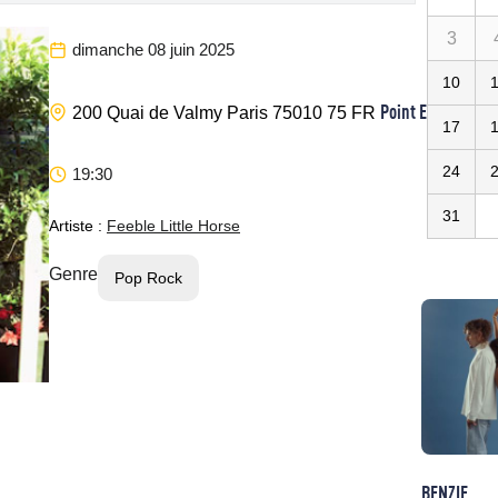
3
dimanche 08 juin 2025
10
Point Ephemere
200 Quai de Valmy
Paris
75010
75
FR
17
24
19:30
31
Artiste :
Feeble Little Horse
Genre
Pop Rock
BENZIE