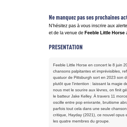
Ne manquez pas ses prochaines act
N'hésitez pas à vous inscrire aux alert
et de la venue de
Feeble Little Horse
PRESENTATION
Feeble Little Horse en concert le 8 juin 
chansons palpitantes et imprévisibles, re
quatuor de Pittsburgh sort en 2023 son deu
plutôt que l'intention : laissant la magie d
nous met le sourire aux lèvres, on finit 
le batteur Jake Kelley. À travers 11 morc
oscille entre pop enivrante, bruitisme ab
parfois tout cela dans une seule chanso
critique, Hayday (2021), ce nouvel opus es
les quatre membres du groupe.