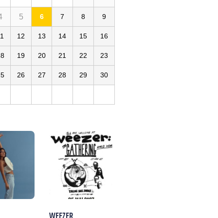
4
5
6
7
8
9
11
12
13
14
15
16
18
19
20
21
22
23
25
26
27
28
29
30
WEEZER