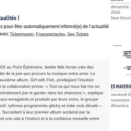
dimanche 
2026
ualités !
New Morni
es pour être automatiquement informé(e) de l'actualité
avec
,
,
Ticketmaster
Fnacspectacles
See Tickets
2025 au Point Éphémère. feeble little horse crée des
flet de la joie que procure la musique entre amis. Le
xième album, Girl with Fish, privilégiant l'intuition
ED MAVERI
e la collaboration primer. « Tout ce qui nous fait rire ou
généralement par le garder dans les chansons », explique
vendredi 0
eaux enregistrés et produits par leurs soins, le groupe
novembre
rasif, rythmes programmés glitchy et indie rock décalé—
Alhambra
n. Succédant à leur premier album acclamé par la
t une ode à l’instinct et à la confiance mutuelle entre