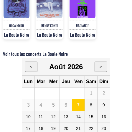
OLGA MYKO
RENNY CONTI
RADIANCE
La Boule Noire
La Boule Noire
La Boule Noire
Voir tous les concerts La Boule Noire
Août 2026
<
>
Lun
Mar
Mer
Jeu
Ven
Sam
Dim
1
2
3
4
5
6
7
8
9
10
11
12
13
14
15
16
17
18
19
20
21
22
23