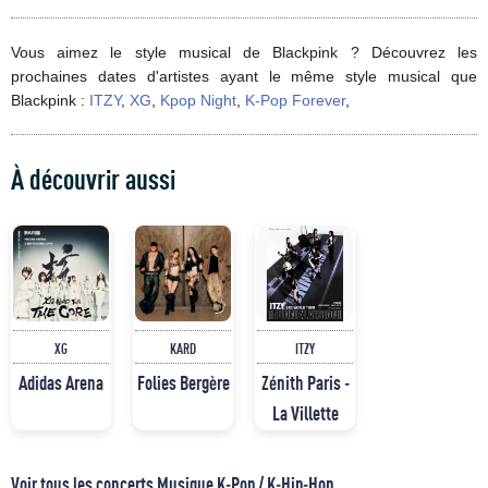
Vous aimez le style musical de Blackpink ? Découvrez les
prochaines dates d'artistes ayant le même style musical que
Blackpink :
ITZY
,
XG
,
Kpop Night
,
K-Pop Forever
,
À découvrir aussi
XG
KARD
ITZY
Adidas Arena
Folies Bergère
Zénith Paris -
La Villette
Voir tous les concerts Musique K-Pop / K-Hip-Hop