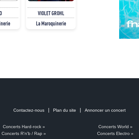
O
VIOLET GROHL
inerie
La Maroquinerie
|
|
Contactez-nous
Plan du site
Annoncer un concert
Concerts Hard-rock »
Concerts World »
Concerts R'n'b / Rap »
Concerts Electro »