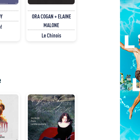
Y
ORA COGAN + ELAINE
MALONE
p!
Le Chinois
e