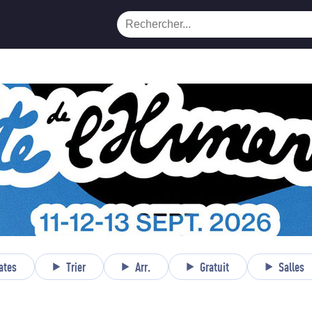
ates
Trier
Arr.
Gratuit
Salles