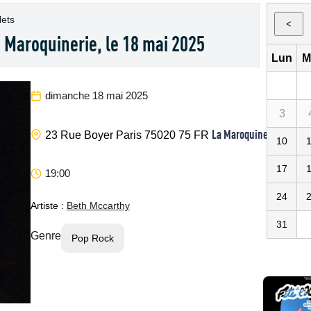
lets
<
a Maroquinerie, le 18 mai 2025
Lun
M
dimanche 18 mai 2025
3
La Maroquinerie
23 Rue Boyer
Paris
75020
75
FR
10
17
19:00
24
Artiste :
Beth Mccarthy
31
Genre
Pop Rock