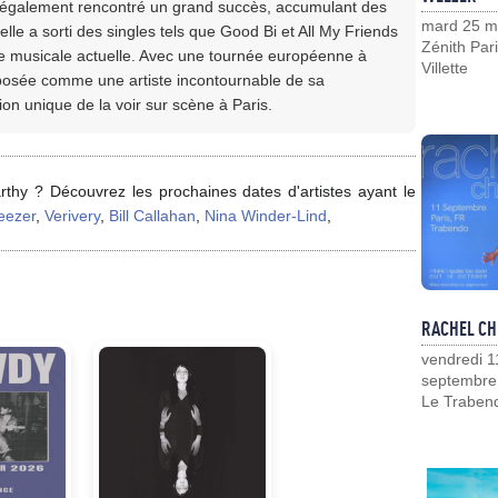
a également rencontré un grand succès, accumulant des
mard 25 m
lle a sorti des singles tels que Good Bi et All My Friends
Zénith Pari
ne musicale actuelle. Avec une tournée européenne à
Villette
posée comme une artiste incontournable de sa
n unique de la voir sur scène à Paris.
thy ? Découvrez les prochaines dates d'artistes ayant le
ezer
,
Verivery
,
Bill Callahan
,
Nina Winder-Lind
,
RACHEL CH
vendredi 1
septembre
Le Traben