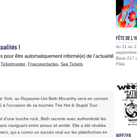
FÊTE DE L'
ualités !
du 11 au 1
septembre
es pour être automatiquement informé(e) de l'actualité
Base 217 d
c
,
,
Ticketmaster
Fnacspectacles
See Tickets
Pâté
 de York, au Royaume-Uni Beth Mccarthy sera en concert
 à l'occasion de sa tournée The Hot & Stupid Tour.
 d'une touche rock, Beth raconte avec authenticité les
ns naviguant entre amour et amitié. Elle a été révélée
ers, qui a connu un succès viral sur les plateformes en
WEEZER