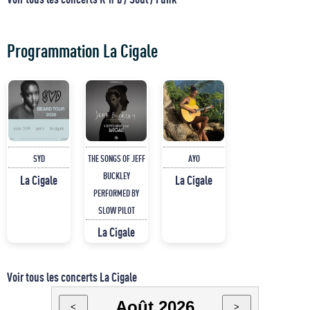
Programmation La Cigale
SYD
THE SONGS OF JEFF
AYO
BUCKLEY
La Cigale
La Cigale
PERFORMED BY
SLOW PILOT
La Cigale
Voir tous les concerts La Cigale
Août 2026
<
>