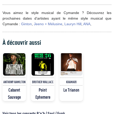
Vous aimez le style musical de Cymande ? Découvrez les
prochaines dates d'artistes ayant le même style musical que
Cymande :
Ginton
,
Jeeno + Mélusine
,
Lauryn Hill
,
ANA
,
À découvrir aussi
ANTHONY HAMILTON
BROTHER WALLACE
KHAMARI
Cabaret
Point
Le Trianon
Sauvage
Ephemere
Voir tous les concerts R'n'b / Soul / Funk