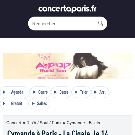
🔍
Agenda
Genre
Dates
Trier
Arr.
Gratuit
Salles
»
»
Concert
R'n'b / Soul / Funk
Cymande - Billets
Cymande à Paris - La Cigale, le 14