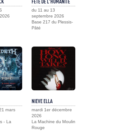
CK
FÊTE DE L'HUMANITÉ
6
du 11 au 13
 2026
septembre 2026
Base 217 du Plessis-
Pâté
NIEVE ELLA
21 mars
mardi 1er décembre
2026
s - La
La Machine du Moulin
Rouge