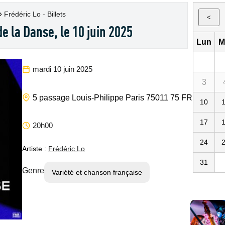
»
Frédéric Lo - Billets
<
de la Danse, le 10 juin 2025
Lun
M
mardi 10 juin 2025
3
Café de l
5 passage Louis-Philippe
Paris
75011
75
FR
10
17
20h00
24
Artiste :
Frédéric Lo
31
Genre
Variété et chanson française