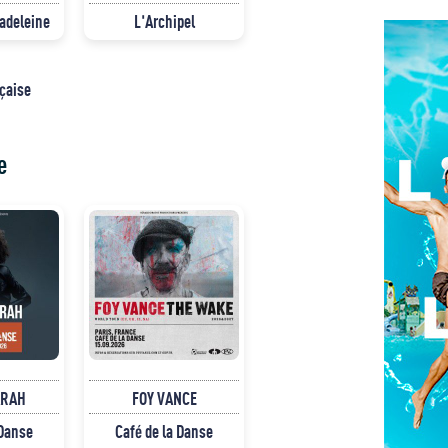
Madeleine
L'Archipel
nçaise
e
ARAH
FOY VANCE
 Danse
Café de la Danse