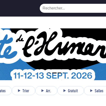
ates
Trier
Arr.
Gratuit
Salles