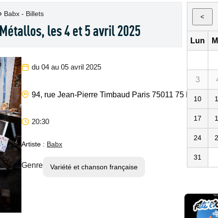
»
Babx - Billets
<
étallos, les 4 et 5 avril 2025
Lun
M
du 04 au 05 avril 2025
3
Maison
94, rue Jean-Pierre Timbaud
Paris
75011
75
FR
10
17
20:30
24
Artiste :
Babx
31
Genre
Variété et chanson française