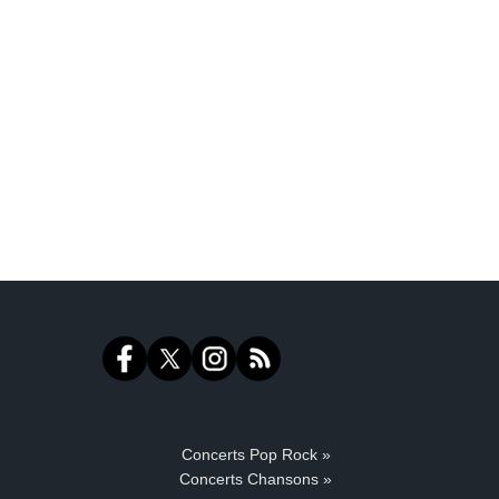
Concerts Pop Rock »
Concerts Chansons »