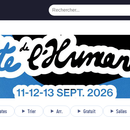
ates
Trier
Arr.
Gratuit
Salles