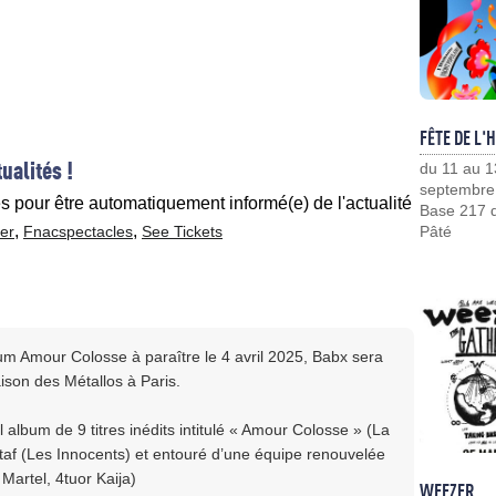
FÊTE DE L'
ualités !
du 11 au 1
septembre
es pour être automatiquement informé(e) de l'actualité
Base 217 d
,
,
er
Fnacspectacles
See Tickets
Pâté
bum Amour Colosse à paraître le 4 avril 2025, Babx sera
aison des Métallos à Paris.
album de 9 titres inédits intitulé « Amour Colosse » (La
ataf (Les Innocents) et entouré d’une équipe renouvelée
Martel, 4tuor Kaija)
WEEZER