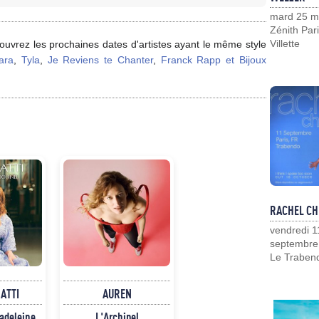
mard 25 m
Zénith Pari
Villette
uvrez les prochaines dates d'artistes ayant le même style
ara
,
Tyla
,
Je Reviens te Chanter
,
Franck Rapp et Bijoux
RACHEL CH
vendredi 1
septembre
Le Traben
NATTI
AUREN
Madeleine
L'Archipel