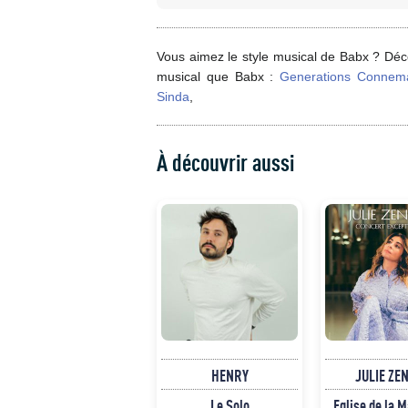
Vous aimez le style musical de Babx ? Déco
musical que Babx :
Generations Connem
Sinda
,
À découvrir aussi
HENRY
JULIE ZE
Le Solo
Eglise de la 