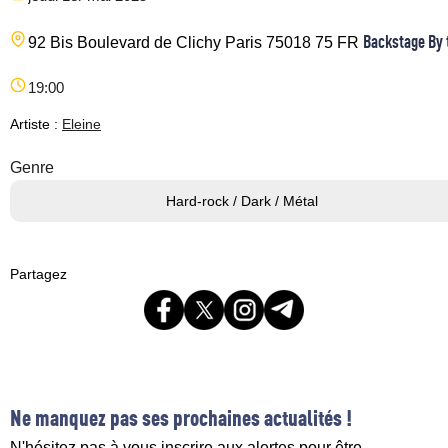
Backstage By 
92 Bis Boulevard de Clichy
Paris
75018
75
FR
19:00
Artiste :
Eleine
Genre
Hard-rock / Dark / Métal
Partagez
Ne manquez pas ses prochaines actualités !
N'hésitez pas à vous inscrire aux alertes pour être