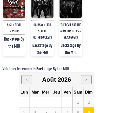
SIGH + DEVIL
HIGHWAY + HIGH-
THE DEVIL AND THE
MASTER
SCHOOL
ALMIGHTY BLUES +
MOTHERFUCKERS
SKYJOGGERS
Backstage By
Backstage By
Backstage By
the Mill
the Mill
the Mill
Voir tous les concerts Backstage By the Mill
Août 2026
<
>
Lun
Mar
Mer
Jeu
Ven
Sam
Dim
1
2
3
4
5
6
7
8
9