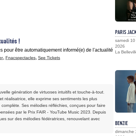
PARIS JAC
ualités !
samedi 10
2026
es pour être automatiquement informé(e) de l'actualité
La Bellevil
,
,
er
Fnacspectacles
See Tickets
velle génération de virtuoses intuitifs et touche-à-tout.
et réalisatrice, elle exprime ses sentiments les plus
e complète. Ses mélodies réfléchies, conçues pour faire
pensées par le Prix FAIR - YouTube Music 2023. Depuis
iques sur des mélodies fédératrices, renouvelant avec
BENZIE
dimanche 