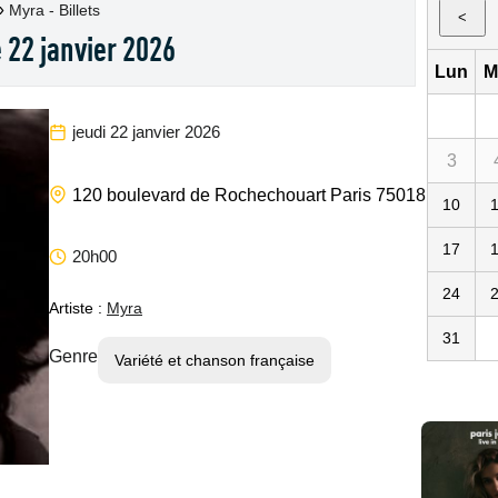
»
Myra - Billets
<
e 22 janvier 2026
Lun
M
jeudi 22 janvier 2026
3
La
120 boulevard de Rochechouart
Paris
75018
75
FR
10
17
20h00
24
Artiste :
Myra
31
Genre
Variété et chanson française