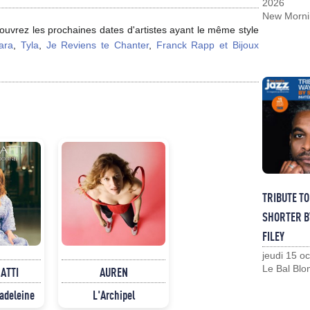
2026
New Morni
uvrez les prochaines dates d'artistes ayant le même style
ara
,
Tyla
,
Je Reviens te Chanter
,
Franck Rapp et Bijoux
TRIBUTE T
SHORTER B
FILEY
jeudi 15 o
Le Bal Blo
NATTI
AUREN
Madeleine
L'Archipel