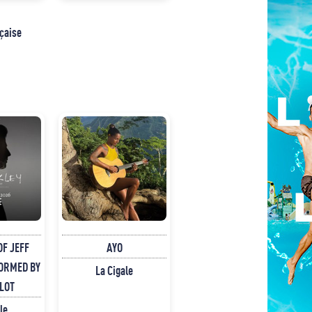
nçaise
OF JEFF
AYO
ORMED BY
La Cigale
LOT
le