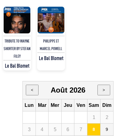
TRIBUTE TO WAYNE
PHILIPPE ET
SHORTER BY STEFAN
MARCEL POWELL
FILEY
Le Bal Blomet
Le Bal Blomet
Août 2026
<
>
Lun
Mar
Mer
Jeu
Ven
Sam
Dim
1
2
3
4
5
6
7
8
9