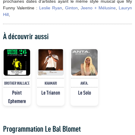
prochaines dates d'artistes ayant le même style musical que My
Funny Valentine :
Leslie Ryan
,
Ginton
,
Jeeno + Mélusine
,
Lauryn
Hill
,
À découvrir aussi
BROTHER WALLACE
KHAMARI
ANTA.
Point
Le Trianon
Le Solo
Ephemere
Programmation Le Bal Blomet