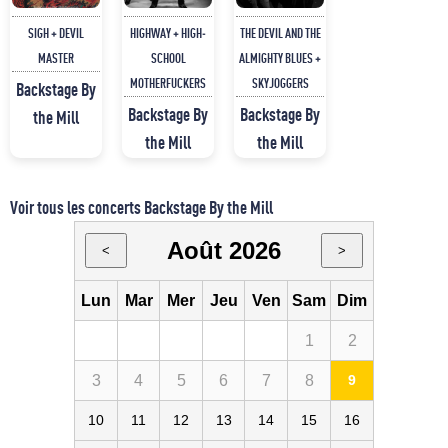
SIGH + DEVIL
HIGHWAY + HIGH-
THE DEVIL AND THE
MASTER
SCHOOL
ALMIGHTY BLUES +
MOTHERFUCKERS
SKYJOGGERS
Backstage By
Backstage By
Backstage By
the Mill
the Mill
the Mill
Voir tous les concerts Backstage By the Mill
Août 2026
<
>
Lun
Mar
Mer
Jeu
Ven
Sam
Dim
1
2
3
4
5
6
7
8
9
10
11
12
13
14
15
16