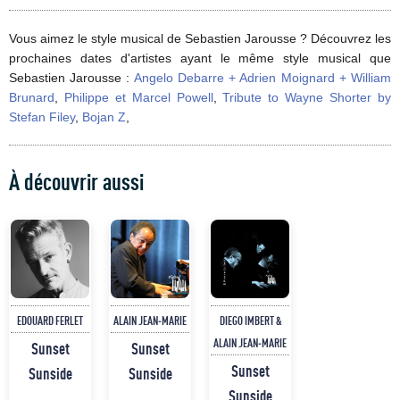
Vous aimez le style musical de Sebastien Jarousse ? Découvrez les
prochaines dates d'artistes ayant le même style musical que
Sebastien Jarousse :
Angelo Debarre + Adrien Moignard + William
Brunard
,
Philippe et Marcel Powell
,
Tribute to Wayne Shorter by
Stefan Filey
,
Bojan Z
,
À découvrir aussi
EDOUARD FERLET
ALAIN JEAN-MARIE
DIEGO IMBERT &
ALAIN JEAN-MARIE
Sunset
Sunset
Sunset
Sunside
Sunside
Sunside