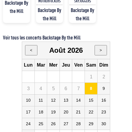
MOTHERFUCKERS
SKYJOGGERS
Backstage By
Backstage By
Backstage By
the Mill
the Mill
the Mill
Voir tous les concerts Backstage By the Mill
Août 2026
<
>
Lun
Mar
Mer
Jeu
Ven
Sam
Dim
1
2
3
4
5
6
7
8
9
10
11
12
13
14
15
16
17
18
19
20
21
22
23
24
25
26
27
28
29
30