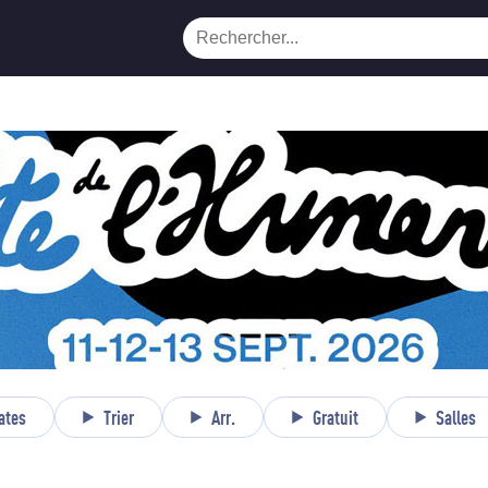
ates
Trier
Arr.
Gratuit
Salles