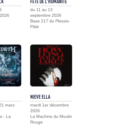
CK
FÊTE DE L'HUMANITÉ
6
du 11 au 13
 2026
septembre 2026
Base 217 du Plessis-
Pâté
NIEVE ELLA
21 mars
mardi 1er décembre
2026
s - La
La Machine du Moulin
Rouge