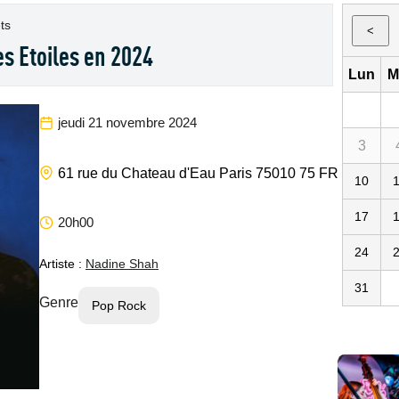
ts
<
s Etoiles en 2024
Lun
M
jeudi 21 novembre 2024
3
Les Etoile
61 rue du Chateau d'Eau
Paris
75010
75
FR
10
17
20h00
24
Artiste :
Nadine Shah
31
Genre
Pop Rock