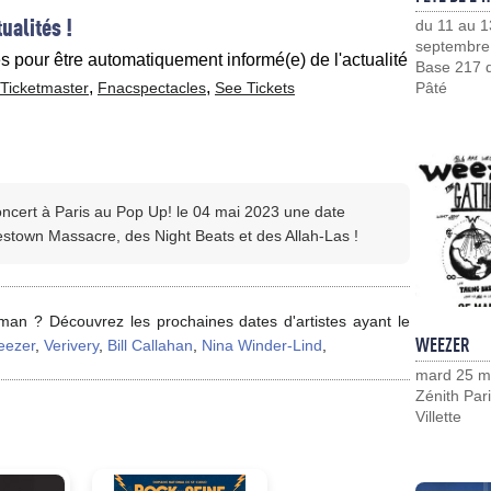
ualités !
du 11 au 1
septembre
es pour être automatiquement informé(e) de l'actualité
Base 217 d
,
,
Ticketmaster
Fnacspectacles
See Tickets
Pâté
cert à Paris au Pop Up! le 04 mai 2023 une date
stown Massacre, des Night Beats et des Allah-Las !
an ? Découvrez les prochaines dates d'artistes ayant le
WEEZER
ezer
,
Verivery
,
Bill Callahan
,
Nina Winder-Lind
,
mard 25 m
Zénith Pari
Villette