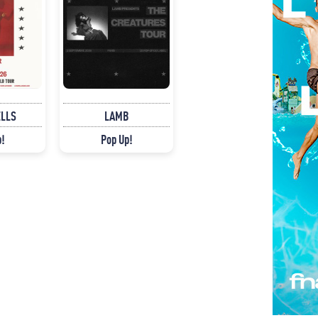
ELLS
LAMB
p!
Pop Up!