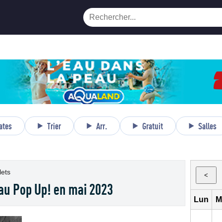
ates
Trier
Arr.
Gratuit
Salles
lets
<
u Pop Up! en mai 2023
Lun
M