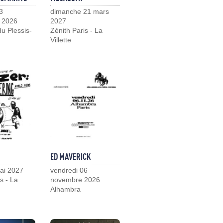
3
dimanche 21 mars
 2026
2027
u Plessis-
Zénith Paris - La
Villette
ED MAVERICK
ai 2027
vendredi 06
s - La
novembre 2026
Alhambra