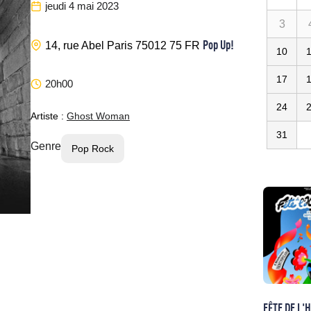
jeudi 4 mai 2023
3
Pop Up!
14, rue Abel
Paris
75012
75
FR
10
17
20h00
24
Artiste :
Ghost Woman
31
Genre
Pop Rock
FÊTE DE L'