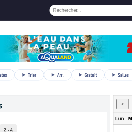
ates
Trier
Arr.
Gratuit
Salles
s
<
Lun
M
Z - A