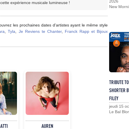
2026
r cette expérience musicale lumineuse !
New Morni
uvrez les prochaines dates d'artistes ayant le même style
ara
,
Tyla
,
Je Reviens te Chanter
,
Franck Rapp et Bijoux
TRIBUTE T
SHORTER B
FILEY
jeudi 15 o
Le Bal Blo
NATTI
AUREN