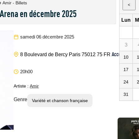
»
Amir - Billets
<
l'Arena en décembre 2025
Lun
M
samedi 06 décembre 2025
3
Accor Arena
8 Boulevard de Bercy
Paris
75012
75
FR
10
17
20h00
24
Artiste :
Amir
31
Genre
Variété et chanson française