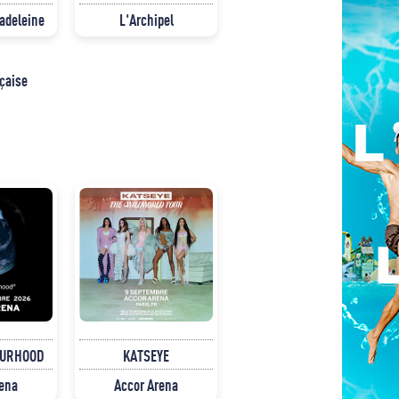
Madeleine
L'Archipel
nçaise
OURHOOD
KATSEYE
rena
Accor Arena