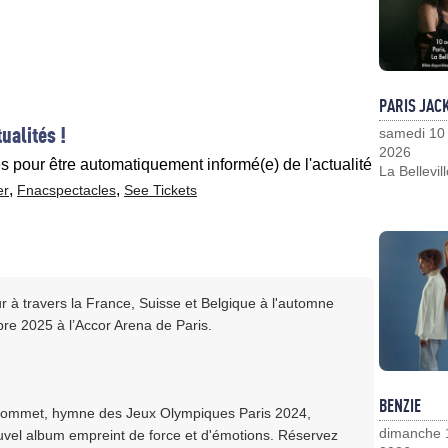
PARIS JAC
ualités !
samedi 10
2026
es pour être automatiquement informé(e) de l'actualité
La Bellevil
,
,
er
Fnacspectacles
See Tickets
r à travers la France, Suisse et Belgique à l'automne
bre 2025 à l’Accor Arena de Paris.
BENZIE
e Sommet, hymne des Jeux Olympiques Paris 2024,
dimanche 
uvel album empreint de force et d'émotions. Réservez